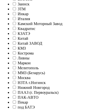
Заинск
ЗТМ
Инкар
Италия
Камский Моторный Завод
Квадратис
КЗАТЭ
Китай
Китай ЗАВОД
КМЗ
Кострома
Ливны
Маркон
Мелитополь
ММЗ (Беларусь)
Москва
НЗТА г.Ногинск
Нижний Новгород
ПААЗ (г. Первоуральск)
ПАК-АВТО
Пекар
под БАТЭ