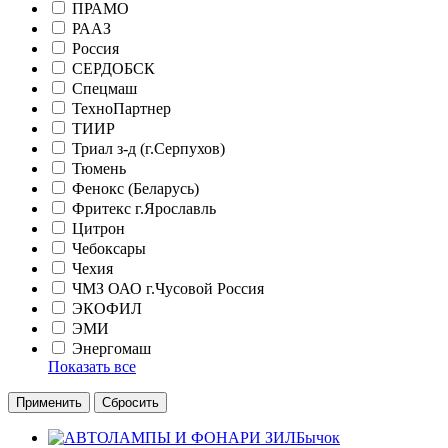
ПРАМО
РААЗ
Россия
СЕРДОБСК
Спецмаш
ТехноПартнер
ТИИР
Триал з-д (г.Серпухов)
Тюмень
Фенокс (Беларусь)
Фритекс г.Ярославль
Цитрон
Чебоксары
Чехия
ЧМЗ ОАО г.Чусовой Россия
ЭКОФИЛ
ЭМИ
Энергомаш
Показать все
Применить
Сбросить