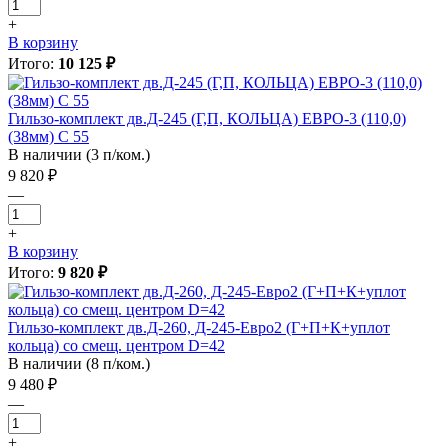
+
В корзину
Итого:
10 125 ₽
Гильзо-комплект дв.Д-245 (Г,П, КОЛЬЦА) ЕВРО-3 (110,0)
(38мм) С 55
В наличии (3 п/ком.)
9 820 ₽
—
+
В корзину
Итого:
9 820 ₽
Гильзо-комплект дв.Д-260, Д-245-Евро2 (Г+П+К+уплот
кольца) со смещ. центром D=42
В наличии (8 п/ком.)
9 480 ₽
—
+