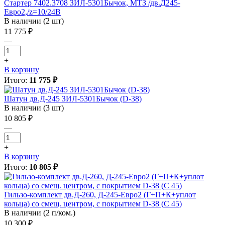
Стартер 7402.3708 ЗИЛ-5301Бычок, МТЗ /дв.Д245-
Евро2,/z=10/24В
В наличии (2 шт)
11 775 ₽
—
+
В корзину
Итого:
11 775 ₽
Шатун дв.Д-245 ЗИЛ-5301Бычок (D-38)
В наличии (3 шт)
10 805 ₽
—
+
В корзину
Итого:
10 805 ₽
Гильзо-комплект дв.Д-260, Д-245-Евро2 (Г+П+К+уплот
кольца) со смещ. центром, с покрытием D-38 (С 45)
В наличии (2 п/ком.)
10 300 ₽