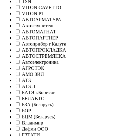
TSN
VITON CAVETTO
VITON РТ
АВТОАРМАТУРА
Автоглушитель
АВТОМАГНАТ
АВТОПАРТНЕР
Автоприбор г.Калуга
АВТОПРОКЛАДКА
АВТОСТРЕМЯНКА
Автоэлектроника
АГРОТЭК
АМО ЗИЛ
АТЭ
АТЭ-1
БАТЭ г.Борисов
БЕЛАВТО
БЗА (Беларусь)
БОР
БЦМ (Беларусь)
Владимир
Дафми ООО
ЕЗТАТИ