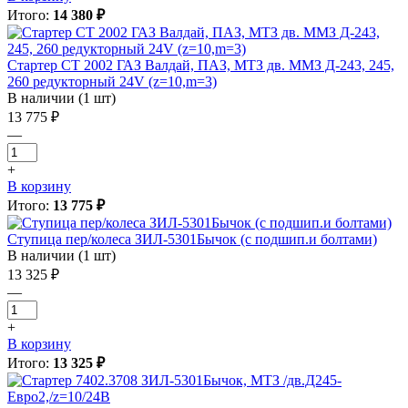
Итого:
14 380 ₽
Стартер СТ 2002 ГАЗ Валдай, ПАЗ, МТЗ дв. ММЗ Д-243, 245,
260 редукторный 24V (z=10,m=3)
В наличии (1 шт)
13 775 ₽
—
+
В корзину
Итого:
13 775 ₽
Ступица пер/колеса ЗИЛ-5301Бычок (с подшип.и болтами)
В наличии (1 шт)
13 325 ₽
—
+
В корзину
Итого:
13 325 ₽